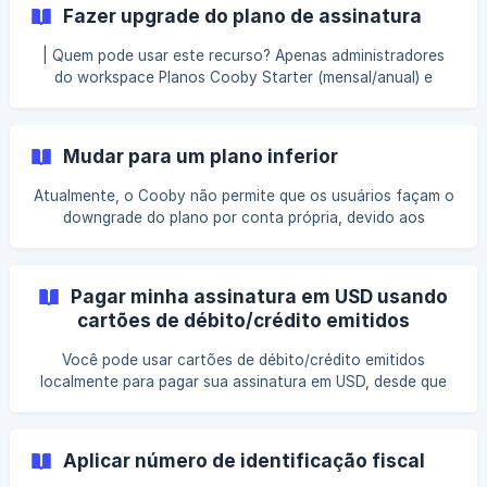
destinatários adicionais de faturamento à sua conta e
Fazer upgrade do plano de assinatura
garantir que também recebam e-mails relacionados ao
faturamento, entre em contato com o Suporte Cooby.
| Quem pode usar este recurso? Apenas administradores
Alterar suas informações de faturamento Clique em
do workspace Planos Cooby Starter (mensal/anual) e
Manage subscription no canto superior direito da página
Cooby Growth (mensal) O administrador do workspace
[Pla
pode fazer o upgrade do plano em Plans & billing. Fazer
upgrade do seu plano Cooby Por padrão, qualquer membro
Mudar para um plano inferior
pode adquirir um plano pago a partir de um workspace
gratuito ou de um período de teste expirado, mas apenas o
Atualmente, o Cooby não permite que os usuários façam o
administrador do workspace pode solicitar o upgrade. Vá
downgrade do plano por conta própria, devido aos
possíveis riscos relacionados a erros técnicos durante a
operação. Para proteger seus direitos, recomendamos que
você leia a seção de Assinaturas dos nossos termos e
Pagar minha assinatura em USD usando
condições antes de prosseguir com o pedido de
cartões de débito/crédito emitidos
cancelamento. Saiba como fazer upgrade do plano [Saiba
localmente
com
Você pode usar cartões de débito/crédito emitidos
localmente para pagar sua assinatura em USD, desde que
seu método de pagamento aceite transações
internacionais. No entanto, para certos países como a
Índia, devido a novos requisitos do Banco Central da Índia
Aplicar número de identificação fiscal
(RBI), o Cooby precisa de autorização para continuar