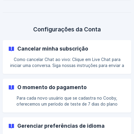
você for um usuário do plano Custom do Cooby, pode ser
elegível para pagar por fatura. Leia abaixo para mais
detalhes e entre em contato com o Suporte Cooby caso
tenha dúvidas adicionais. Para faturamento mensal ou
anual, você pode usar um cartão de crédito para pagar
Configurações da Conta
pelo Cooby via Stripe. Os dados do cartão de crédito
podem ser gerenciado
Cancelar minha subscrição
Como cancelar Chat ao vivo: Clique em Live Chat para
iniciar uma conversa. Siga nossas instruções para enviar a
sua solicitação de cancelamento através da conversa.
Email: Contate-nos na support@cooby.co. Por favor, inclua
seu email registrado e o motivo do cancelamento em seu
O momento do pagamento
pedido. Vamos processar o seu pedido de cancelamento
assim que recebermos. ||| Para salvaguardar os seus
Para cada novo usuário que se cadastra no Cooby,
direitos, por favor leia a seção "Subscrições" de nosso
oferecemos um período de teste de 7 dias do plano
[term
Growth. Durante esse período de teste, não é necessário
fornecer informações de cartão de crédito e você pode
acessar livremente todos os recursos do Cooby, incluindo
Gerenciar preferências de idioma
a integração com o HubSpot. Após o término do período