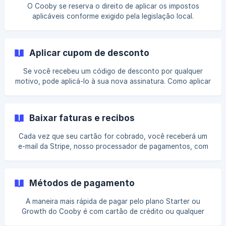
cobrando automaticamente cartões emitidos por bancos
O Cooby se reserva o direito de aplicar os impostos
indianos. Essa autorização é conhecida como registro de
aplicáveis conforme exigido pela legislação local.
um e-mandato
Dependendo da localização, os clientes podem ser
cobrados com impostos sobre transações ao adquirir um
plano diferente. Aplicar um número de identificação fiscal à
Aplicar cupom de desconto
sua assinatura é um passo importante para garantir
conformidade e precisão nas suas transações financeiras.
Se você recebeu um código de desconto por qualquer
Acesse Plans & billing Clique em Manage subscription para
motivo, pode aplicá-lo à sua nova assinatura. Como aplicar
acess
Se você ainda não usa o Cooby, será necessário criar uma
nova conta Cooby e aplicar o código recebido à sua nova
assinatura no seu portal do cliente. Se você já utiliza o
Baixar faturas e recibos
Cooby com um plano pago, entre em contato com o
Suporte Cooby, envie sua solicitação e aguarde a próxima
Cada vez que seu cartão for cobrado, você receberá um
e-mail da Stripe, nosso processador de pagamentos, com
os detalhes da cobrança do seu último período de
faturamento. Se desejar revisar os detalhes do pagamento,
você pode baixar a fatura e o recibo. || Apenas usuários
Métodos de pagamento
com função de administrador podem visualizar faturas e
recibos. Vá para Plans & billing Clique em Manage
A maneira mais rápida de pagar pelo plano Starter ou
subscription para acessar o portal de faturamento Role a
Growth do Cooby é com cartão de crédito ou qualquer
método de pagamento rápido com apenas um clique. Se