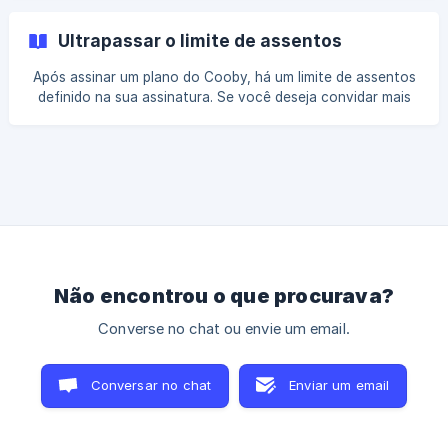
permanentemente excluídos. No entanto, todos os chats
sincronizados com o HubSpot ou outras ferramentas de
Ultrapassar o limite de assentos
CRM não serão excluídos. Se sua empresa permitir, você
poderá excluir mensagens e arquivos antes de desativar
Após assinar um plano do Cooby, há um limite de assentos
sua conta. Se você for o administrador do espaço de
definido na sua assinatura. Se você deseja convidar mais
trabalho, o pedido de exclusão afetará todos os membros.
membros, será necessário aumentar o limite de assentos
Antes de
realizando um pagamento adicional. || Não estabelecemos
limites de usuários durante o período de teste. Quando
você tenta convidar mais membros para a sua equipe no
Cooby, aparecerá um pop-up.Nele, você pode selecionar o
número de assentos, e o número já incluirá os membros
que já ingressaram. ![](https://storage.crisp.chat/us
Não encontrou o que procurava?
Converse no chat ou envie um email.
Conversar no chat
Enviar um email