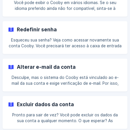
de teste, será exibido um pop-up solicitando que você faça
Você pode exibir o Cooby em vários idiomas. Se o seu
a assinatura. Você poderá escolher o plano que melhor
idioma preferido ainda não for compatível, sinta-se à
atende às suas necessidades e concluir o pagamento
vontade para entrar em contato com o Suporte Cooby
inserindo os da
para enviar uma solicitação. Idiomas compatíveis: Bahasa
(Indonésia) Inglês (EUA ou Reino Unido) Português (Brasil)
Redefinir senha
Espanhol (América Latina ou Espanha) || Atualmente, o
Cooby não oferece suporte a idiomas escritos da direita
Esqueceu sua senha? Veja como acessar novamente sua
para a esquerda. Esperamos incluir um melhor suporte para
conta Cooby. Você precisará ter acesso à caixa de entrada
esses idiomas no futuro. Alterar sua pr
de e-mail associada à sua conta Cooby para redefinir ou
adicionar uma senha. Se você não tiver acesso, não será
possível redefinir a senha. Redefinir sua senha Acesse a
Alterar e-mail da conta
página de login. Clique em Esqueceu a senha? Insira seu
endereço de e-mail e clique em Enviar. Verifique sua caixa
Desculpe, mas o sistema do Cooby está vinculado ao e-
de entrada para o e-mail do Cooby com o assu
mail da sua conta e exige verificação de e-mail. Por isso,
não é possível alterar o endereço de e-mail após o
cadastro. Se você deseja usar um e-mail diferente para
gerenciar seu WhatsApp com o Cooby, será necessário
Excluir dados da conta
criar uma nova conta no Cooby e reconfigurar todas as
configurações básicas, incluindo abas, modelos,
Pronto para sair de vez? Você pode excluir os dados da
anotações etc. Saiba como redefinir sua senha [Saiba
sua conta a qualquer momento. O que esperar? As
como atualiz
mensagens e os arquivos armazenados no Cooby serão