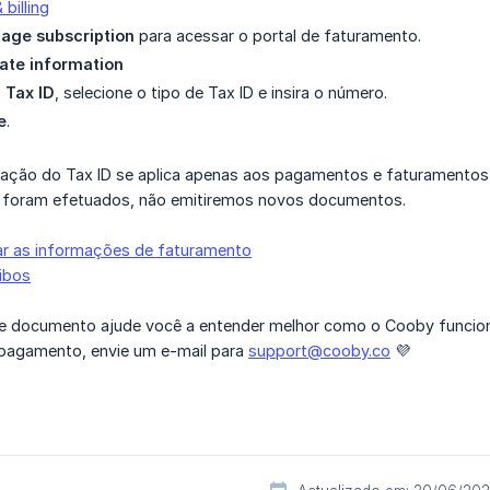
 billing
age subscription
para acessar o portal de faturamento.
ate information
o
Tax ID
, selecione o tipo de Tax ID e insira o número.
e
.
cação do Tax ID se aplica apenas aos pagamentos e faturamentos 
 foram efetuados, não emitiremos novos documentos.
ar as informações de faturamento
cibos
 documento ajude você a entender melhor como o Cooby funciona
pagamento, envie um e-mail para
support@cooby.co
💜