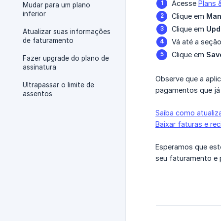
Acesse
Plans &
Mudar para um plano
inferior
Clique em
Man
Clique em
Upd
Atualizar suas informações
de faturamento
Vá até a seçã
Clique em
Sav
Fazer upgrade do plano de
assinatura
Observe que a apli
Ultrapassar o limite de
pagamentos que já
assentos
Saiba como atualiz
Baixar faturas e re
Esperamos que este
seu faturamento e 