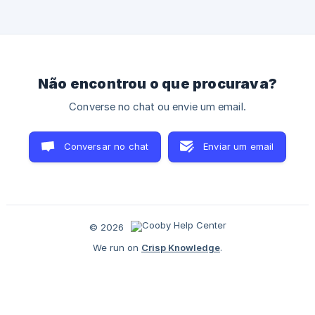
poderá conceder permissão de integração com o Zapier
aos membros da sua
Não encontrou o que procurava?
Converse no chat ou envie um email.
Conversar no chat
Enviar um email
© 2026
We run on
Crisp Knowledge
.