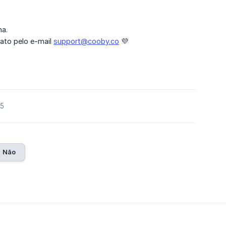
na.
ato pelo e-mail
support@cooby.co
💜
25
Não