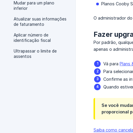
Mudar para um plano
Planos Cooby S
inferior
O administrador d
Atualizar suas informações
de faturamento
Fazer upgr
Aplicar número de
identificação fiscal
Por padrão, qualqu
apenas o administr
Ultrapassar o limite de
assentos
Vá para
Plans &
Para seleciona
Confirme as in
Quando estive
Se você mudar
proporcional p
Saiba como cancela