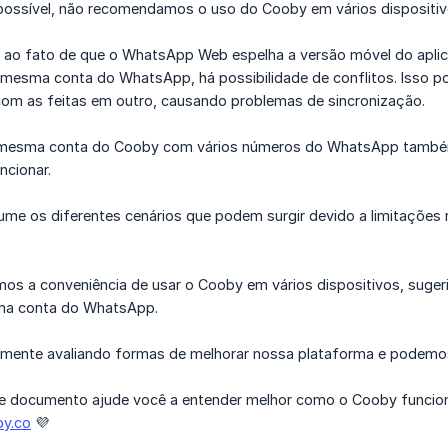
 possível, não recomendamos o uso do Cooby em vários disposit
e ao fato de que o WhatsApp Web espelha a versão móvel do aplica
 mesma conta do WhatsApp, há possibilidade de conflitos. Isso p
 com as feitas em outro, causando problemas de sincronização.
a mesma conta do Cooby com vários números do WhatsApp também 
ncionar.
sume os diferentes cenários que podem surgir devido a limitações
s a conveniência de usar o Cooby em vários dispositivos, suger
ma conta do WhatsApp.
ente avaliando formas de melhorar nossa plataforma e podemos c
 documento ajude você a entender melhor como o Cooby funciona.
y.co
💜