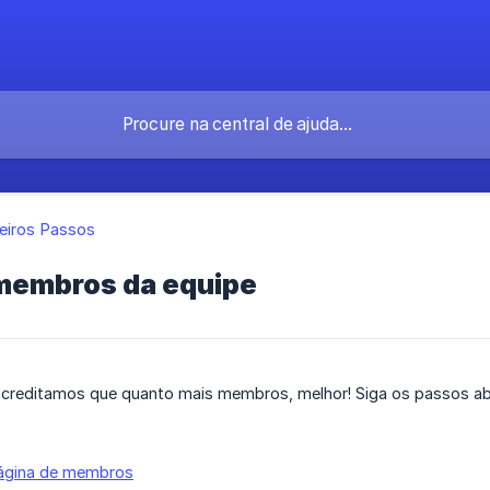
eiros Passos
membros da equipe
reditamos que quanto mais membros, melhor! Siga os passos ab
ágina de membros