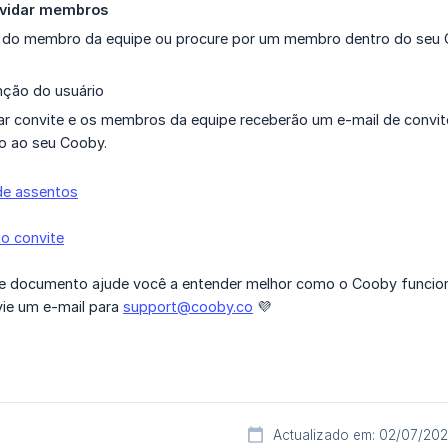
vidar membros
il do membro da equipe ou procure por um membro dentro do seu
nção do usuário
ar convite e os membros da equipe receberão um e-mail de convit
o ao seu Cooby.
 de assentos
 o convite
 documento ajude você a entender melhor como o Cooby funcion
vie um e-mail para
support@cooby.co
💜
Actualizado em: 02/07/20