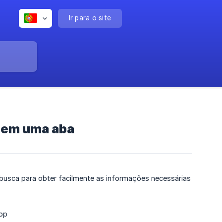
Ir para o site
s em uma aba
busca para obter facilmente as informações necessárias
App