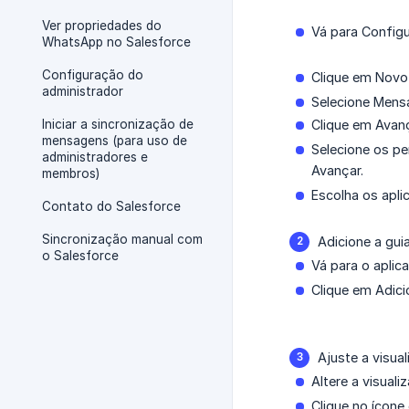
Ver propriedades do
Vá para Configu
WhatsApp no Salesforce
Configuração do
Clique em Novo
administrador
Selecione Mens
Iniciar a sincronização de
Clique em Avan
mensagens (para uso de
Selecione os pe
administradores e
Avançar.
membros)
Escolha os apli
Contato do Salesforce
Sincronização manual com
Adicione a gui
o Salesforce
Vá para o aplica
Clique em Adici
Ajuste a visua
Altere a visuali
Clique no ícone