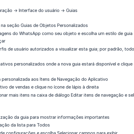
ração -> Interface do usuário -> Guias
 na seção Guias de Objetos Personalizados
agens do WhatsApp como seu objeto e escolha um estilo de guia q
çar
rfis de usuário autorizados a visualizar esta guia; por padrão, to
cativos personalizados onde a nova guia estará disponível e clique 
a personalizada aos Itens de Navegação do Aplicativo
tivo de vendas e clique no ícone de lápis à direita
onar mais itens na caixa de diálogo Editar itens de navegação e sel
lização da guia para mostrar informações importantes
zação da lista para Todos
 de configurações e escolha Selecionar campos para exibir