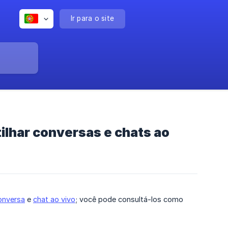
Ir para o site
ilhar conversas e chats ao
onversa
e
chat ao vivo
; você pode consultá-los como