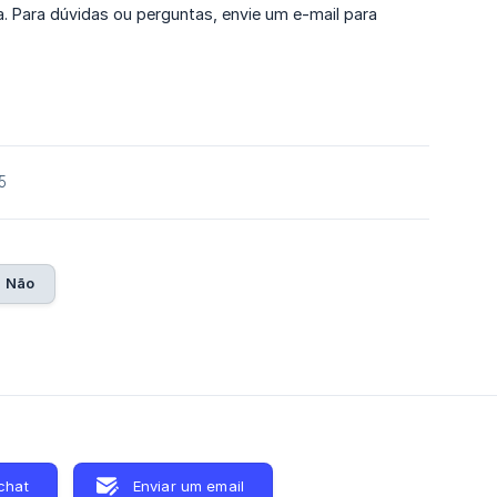
Para dúvidas ou perguntas, envie um e-mail para
5
Não
chat
Enviar um email