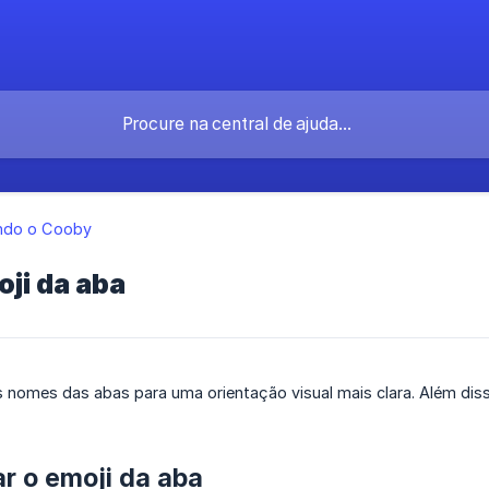
ndo o Cooby
oji da aba
 nomes das abas para uma orientação visual mais clara. Além diss
r o emoji da aba