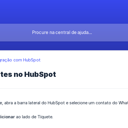
egração com HubSpot
etes no HubSpot
ete, abra a barra lateral do HubSpot e selecione um contato do W
icionar
ao lado de Tíquete.