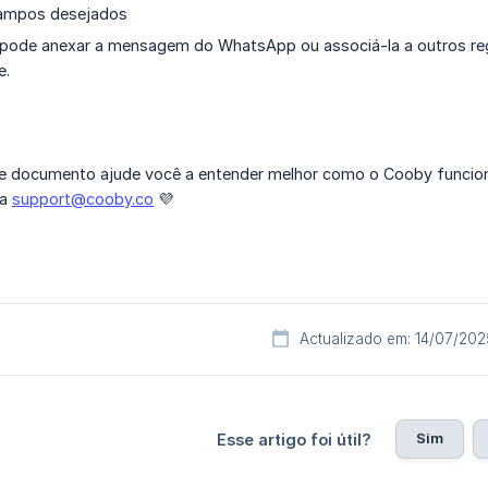
campos desejados
ode anexar a mensagem do WhatsApp ou associá-la a outros reg
e.
 documento ajude você a entender melhor como o Cooby funciona
ra
support@cooby.co
💜
Actualizado em: 14/07/202
Sim
Esse artigo foi útil?