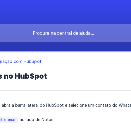
egração com HubSpot
as no HubSpot
a, abra a barra lateral do HubSpot e selecione um contato do Wha
ao lado de Notas.
dicionar