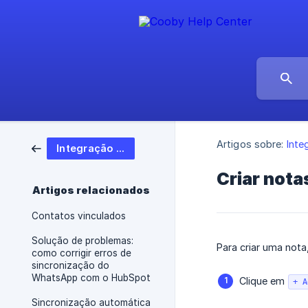
Artigos sobre:
Int
Integração com HubSpot
Criar not
Artigos relacionados
Contatos vinculados
Solução de problemas:
Para criar uma not
como corrigir erros de
sincronização do
WhatsApp com o HubSpot
Clique em
+ A
Sincronização automática