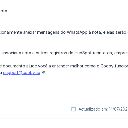
ota.
ionalmente anexar mensagens do WhatsApp à nota, e elas serão ex
ssociar a nota a outros registros do HubSpot (contatos, empresa
 documento ajude você a entender melhor como o Cooby funciona
ra
support@cooby.co
💜
Actualizado em: 14/07/202