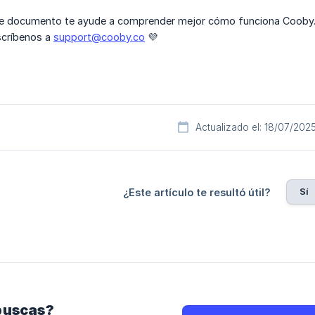
 documento te ayude a comprender mejor cómo funciona Cooby. S
scríbenos a
support@cooby.co
💜
Actualizado el: 18/07/202
Sí
¿Este artículo te resultó útil?
buscas?