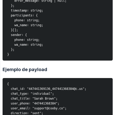
    error_message: string | null;
  };
  timestamp: string;
  participants: {
    phone: string;
    wa_name: string;
  }[];
  sender: {
    phone: string;
    wa_name: string;
  };
}
Ejemplo de payload
{
  chat_id: "447441369136_447441368384@c.us";
  chat_type: "individual";
  chat_title: "Sarah Brown";
  user_phone: "447441368384";
  user_email: "support@cooby.co";
  direction: "sent";