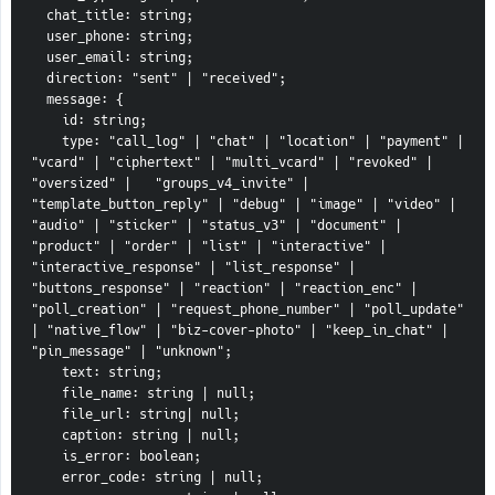
  chat_title: string;
  user_phone: string;
  user_email: string;
  direction: "sent" | "received";
  message: {
    id: string;
    type: "call_log" | "chat" | "location" | "payment" | 
"vcard" | "ciphertext" | "multi_vcard" | "revoked" | 
"oversized" |   "groups_v4_invite" | 
"template_button_reply" | "debug" | "image" | "video" | 
"audio" | "sticker" | "status_v3" | "document" | 
"product" | "order" | "list" | "interactive" | 
"interactive_response" | "list_response" | 
"buttons_response" | "reaction" | "reaction_enc" | 
"poll_creation" | "request_phone_number" | "poll_update" 
| "native_flow" | "biz-cover-photo" | "keep_in_chat" | 
"pin_message" | "unknown";
    text: string;
    file_name: string | null;
    file_url: string| null;
    caption: string | null;
    is_error: boolean;
    error_code: string | null;