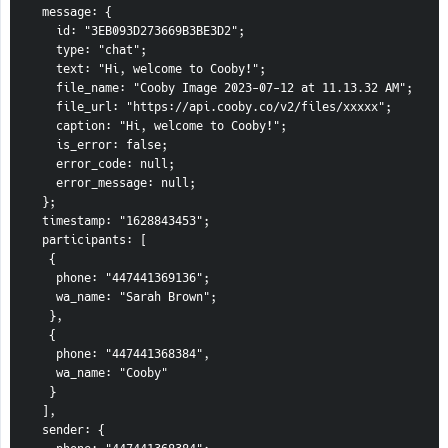
  message: {
    id: "3EB093D273669B3BE3D2";
    type: "chat";
    text: "Hi, welcome to Cooby!";
    file_name: "Cooby Image 2023-07-12 at 11.13.32 AM";
    file_url: "https://api.cooby.co/v2/files/xxxxx";
    caption: "Hi, welcome to Cooby!";
    is_error: false;
    error_code: null;
    error_message: null;
  };
  timestamp: "1628843453";
  participants: [
   {
    phone: "447441369136";
    wa_name: "Sarah Brown";
   },
   { 
    phone: "447441368384", 
    wa_name: "Cooby" 
   } 
  ],
  sender: {